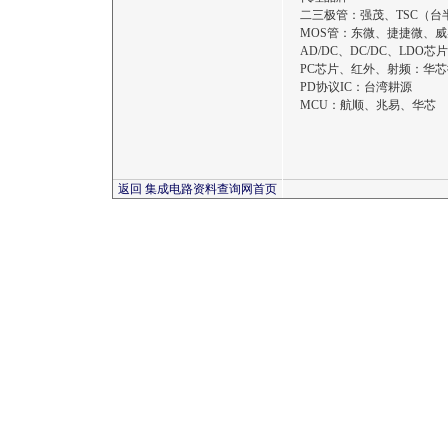
二三极管：强茂、TSC（台
MOS管：东微、捷捷微、
AD/DC、DC/DC、LDO
PC芯片、红外、射频：华芯
PD协议IC：台湾耕源
MCU：航顺、兆易、华芯
返回 集成电路资料查询网首页